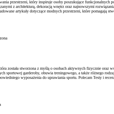
wania przestrzeni, który inspiruje osoby poszukujące funkcjonalnych
wiązanymi z architekturą, dekoracją wnętrz oraz najnowszymi rozwiązan
zbudowane artykuły dotyczące modnych przestrzeni, które pomagają stw
czona
tóra została stworzona z myślą o osobach aktywnych fizycznie oraz wsz
h sportowej garderoby, obuwia treningowego, a także różnego rodzaj
iedniego wyposażenia do uprawiania sportu. Polecam Testy i recenzj
a