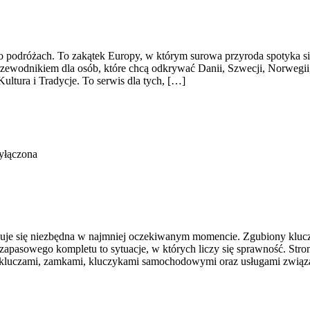
 o podróżach. To zakątek Europy, w którym surowa przyroda spotyka 
ewodnikiem dla osób, które chcą odkrywać Danii, Szwecji, Norwegii, F
ultura i Tradycje. To serwis dla tych, […]
yłączona
kazuje się niezbędna w najmniej oczekiwanym momencie. Zgubiony kluc
apasowego kompletu to sytuacje, w których liczy się sprawność. Stron
ię kluczami, zamkami, kluczykami samochodowymi oraz usługami zwią