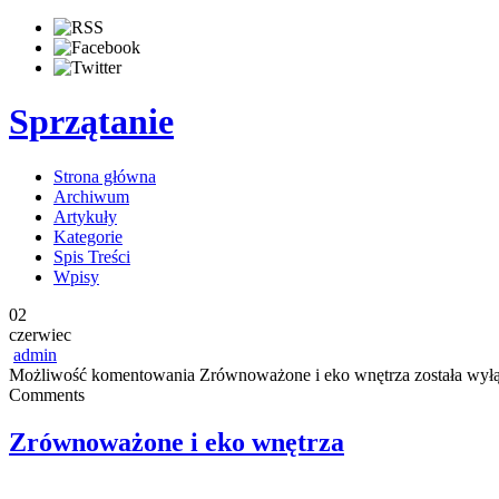
Sprzątanie
Strona główna
Archiwum
Artykuły
Kategorie
Spis Treści
Wpisy
02
czerwiec
admin
Możliwość komentowania
Zrównoważone i eko wnętrza
została wył
Comments
Zrównoważone i eko wnętrza