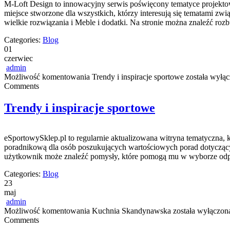
M-Loft Design to innowacyjny serwis poświęcony tematyce projekto
miejsce stworzone dla wszystkich, którzy interesują się tematami z
wielkie rozwiązania i Meble i dodatki. Na stronie można znaleźć ro
Categories:
Blog
01
czerwiec
admin
Możliwość komentowania
Trendy i inspiracje sportowe
została wyłą
Comments
Trendy i inspiracje sportowe
eSportowySklep.pl to regularnie aktualizowana witryna tematyczna, k
poradnikową dla osób poszukujących wartościowych porad dotyczącyc
użytkownik może znaleźć pomysły, które pomogą mu w wyborze odpow
Categories:
Blog
23
maj
admin
Możliwość komentowania
Kuchnia Skandynawska
została wyłączon
Comments