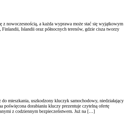
się z nowoczesnością, a każda wyprawa może stać się wyjątkowym
inlandii, Islandii oraz północnych terenów, gdzie cisza tworzy
z do mieszkania, uszkodzony kluczyk samochodowy, niedziałający
a poświęcona dorabianiu kluczy prezentuje czytelną ofertę
zanymi z codziennym bezpieczeństwem. Już na […]